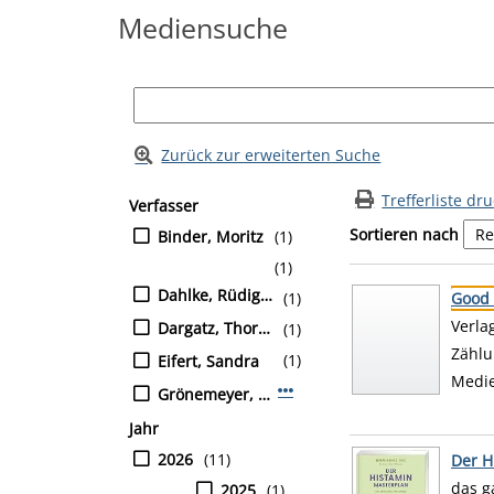
Mediensuche
Zurück zur erweiterten Suche
Suchfilter
Zur Trefferliste springen
Trefferliste dr
Verfasser
Sortieren nach
Binder, Moritz
(1)
(1)
Suchergebnis
Zu den Suchfiltern
Dahlke, Rüdiger
(1)
Good 
Suche
Verla
Dargatz, Thorsten
(1)
Zählu
(1)
Eifert, Sandra
Medi
Mehr Verfasser-Filter anzeig
Grönemeyer, Dietrich
Jahr
2026
(11)
Der H
das g
2025
(1)