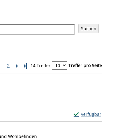
1
2
Letzte Seite
14 Treffer
Treffer pro Seite
Exemplar-Details von Good He
verfügbar
Zum Download von externem Anb
 und Wohlbefinden