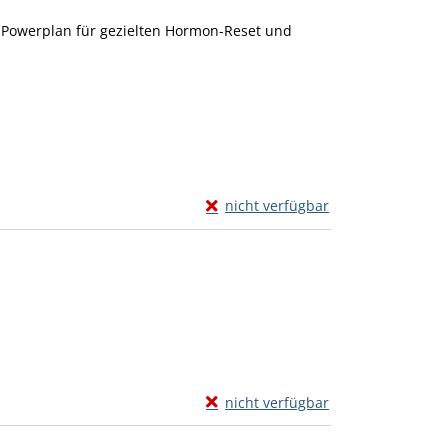
Powerplan für gezielten Hormon-Reset und
Exemplar-Details von Für eine sta
nicht verfügbar
Zum Download von externem Anbiete
Exemplar-Details von Dein Bluthoc
nicht verfügbar
Zum Download von externem Anbiete