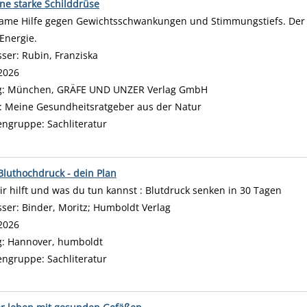
ine starke Schilddrüse
ame Hilfe gegen Gewichtsschwankungen und Stimmungstiefs. Der 
Energie.
sser:
Rubin, Franziska
Suche nach diesem Verfasser
2026
g:
München, GRÄFE UND UNZER Verlag GmbH
:
Meine Gesundheitsratgeber aus der Natur
engruppe:
Sachliteratur
Bluthochdruck - dein Plan
ir hilft und was du tun kannst : Blutdruck senken in 30 Tagen
sser:
Binder, Moritz
;
Humboldt Verlag
Suche nach diesem Verfasser
2026
g:
Hannover, humboldt
engruppe:
Sachliteratur