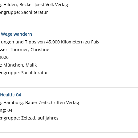
g:
Hilden, Becker Joest Volk Verlag
engruppe:
Sachliteratur
e Wege wandern
rungen und Tipps von 45.000 Kilometern zu Fuß
sser:
Thürmer, Christine
Suche nach diesem Verfasser
2026
g:
München, Malik
engruppe:
Sachliteratur
Health; 04
 nach diesem Verfasser
g:
Hamburg, Bauer Zeitschriften Verlag
ng:
04
engruppe:
Zeits.d.lauf.Jahres