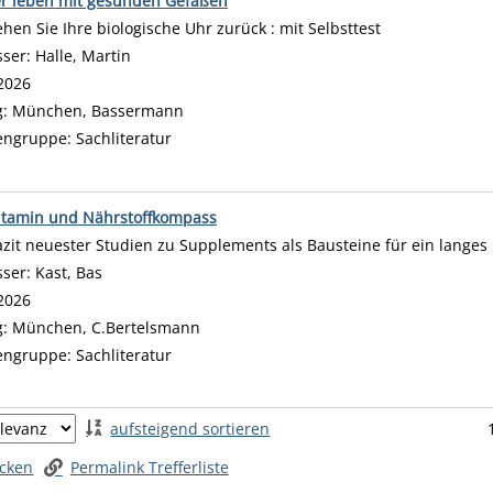
r leben mit gesunden Gefäßen
ehen Sie Ihre biologische Uhr zurück : mit Selbsttest
sser:
Halle, Martin
Suche nach diesem Verfasser
2026
g:
München, Bassermann
engruppe:
Sachliteratur
itamin und Nährstoffkompass
azit neuester Studien zu Supplements als Bausteine für ein lange
sser:
Kast, Bas
Suche nach diesem Verfasser
2026
g:
München, C.Bertelsmann
engruppe:
Sachliteratur
 springen
aufsteigend sortieren
ucken
Permalink Trefferliste