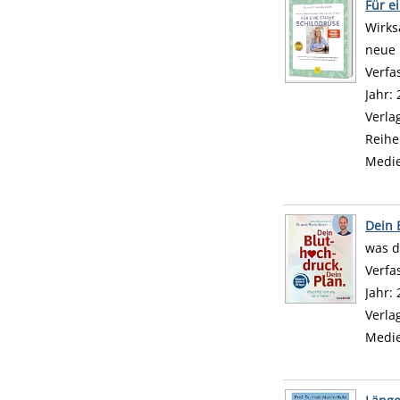
Für e
Wirks
neue 
Verfa
Jahr:
Verla
Reihe
Medi
Dein 
was d
Verfa
Jahr:
Verla
Medi