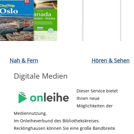
r
öffnen Der Ruf der Kalahari von Delia Owens
Medium öffnen Mamma Culinaria von Claudia Bastone
Medium öffnen Zwischen Wölf
Medium öffnen Oslo
Medium öff
Nah & Fern
Hören & Sehen
Digitale Medien
Dieser Service bietet
Ihnen neue
Möglichkeiten der
Mediennutzung.
Im Onleiheverbund des Bibliothekskreises
Recklinghausen können Sie eine große Bandbreite