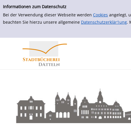
zur Navigation springen
zum Inhalt springen
Zu den Suchfiltern springen
Zur Trefferliste springen
Informationen zum Datenschutz
Bei der Verwendung dieser Webseite werden
Cookies
angelegt, u
beachten Sie hierzu unsere allgemeine
Datenschutzerklär1ung
.