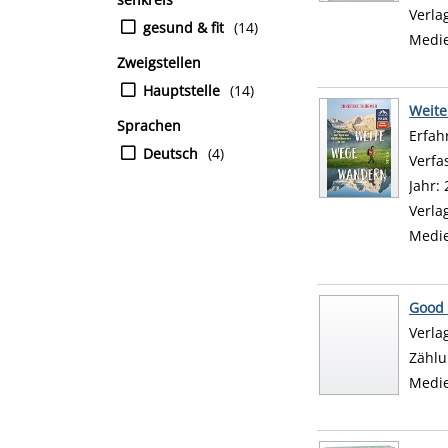
Verla
gesund & fit
(14)
Medi
Zweigstellen
Hauptstelle
(14)
Weit
Sprachen
Erfah
Deutsch
(4)
Verfa
Jahr:
Verla
Medi
Good 
Suche
Verla
Zählu
Medi