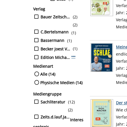
Verfa
Verlag
Jahr:
Bauer Zeitschriften Verlag
(2)
Verla
(2)
Medi
C.Bertelsmann
(1)
Bassermann
(1)
Meine
(1)
Becker Joest Volk Verlag
endli
Mehr Verlag-Filter anzeigen
Edition Michael Fischer / EMF Verlag
Verfa
Medienart
Jahr:
Alle (14)
Verla
Medi
Physische Medien (14)
Mediengruppe
Sachliteratur
(12)
Der s
(2)
Wie c
Zeits.d.lauf.Jahres
Verfa
Interes
Jahr:
senkreis