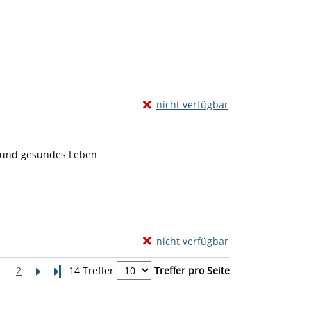
Exemplar-Details von Länger lebe
nicht verfügbar
Zum Download von externem Anbiete
s und gesundes Leben
Exemplar-Details von Der Vitamin
nicht verfügbar
Zum Download von externem Anbiete
1
2
Letzte Seite
14 Treffer
Treffer pro Seite