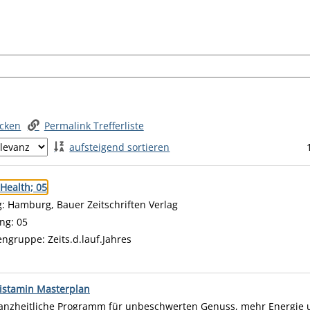
ucken
Permalink Trefferliste
aufsteigend sortieren
 springen
Health; 05
 nach diesem Verfasser
g:
Hamburg, Bauer Zeitschriften Verlag
ng:
05
engruppe:
Zeits.d.lauf.Jahres
en
istamin Masterplan
anzheitliche Programm für unbeschwerten Genuss, mehr Energie