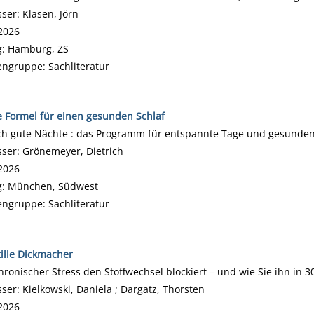
sser:
Klasen, Jörn
Suche nach diesem Verfasser
2026
g:
Hamburg, ZS
engruppe:
Sachliteratur
 Formel für einen gesunden Schlaf
ch gute Nächte : das Programm für entspannte Tage und gesunden
sser:
Grönemeyer, Dietrich
Suche nach diesem Verfasser
2026
g:
München, Südwest
engruppe:
Sachliteratur
tille Dickmacher
hronischer Stress den Stoffwechsel blockiert – und wie Sie ihn in 3
sser:
Kielkowski, Daniela
;
Dargatz, Thorsten
Suche nach diesem Ver
2026