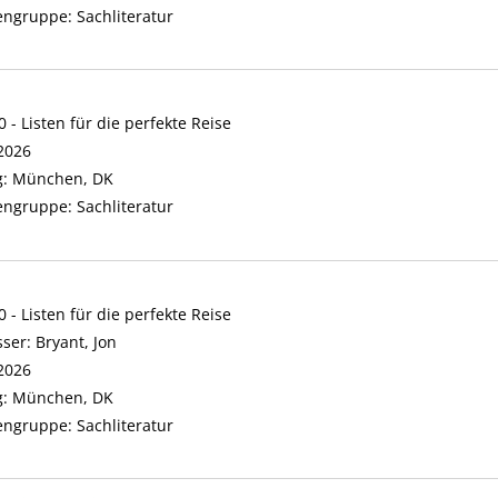
engruppe:
Sachliteratur
 - Listen für die perfekte Reise
 nach diesem Verfasser
2026
g:
München, DK
engruppe:
Sachliteratur
 - Listen für die perfekte Reise
sser:
Bryant, Jon
Suche nach diesem Verfasser
2026
g:
München, DK
engruppe:
Sachliteratur