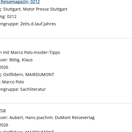
Reisemagazin; 0212
 nach diesem Verfasser
g:
Stuttgart, Motor Presse Stuttgart
ng:
0212
engruppe:
Zeits.d.lauf.Jahres
n mit Marco Polo-Insider-Tipps
sser:
Bötig, Klaus
Suche nach diesem Verfasser
2026
g:
Ostfildern, MAIRDUMONT
:
Marco Polo
engruppe:
Sachliteratur
rca
sser:
Aubert, Hans-Joachim
;
DuMont Reiseverlag
Suche nach diesem
2026