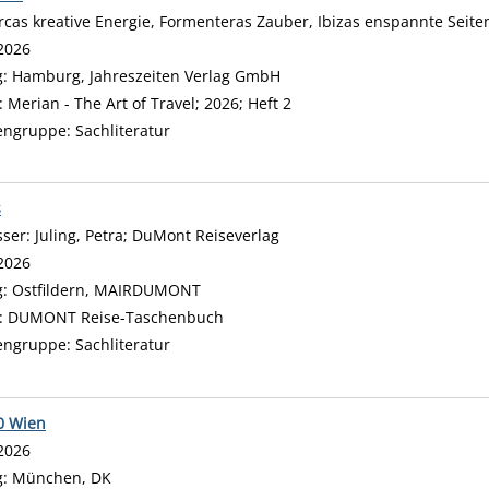
rcas kreative Energie, Formenteras Zauber, Ibizas enspannte Seit
 nach diesem Verfasser
2026
g:
Hamburg, Jahreszeiten Verlag GmbH
:
Merian - The Art of Travel; 2026; Heft 2
engruppe:
Sachliteratur
s
sser:
Juling, Petra
;
DuMont Reiseverlag
Suche nach diesem Verfasse
2026
g:
Ostfildern, MAIRDUMONT
:
DUMONT Reise-Taschenbuch
engruppe:
Sachliteratur
0 Wien
 nach diesem Verfasser
2026
g:
München, DK