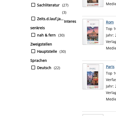
Medi
Sachliteratur
(27)
(3)
Zeits.d.lauf.Jahres
Interes
Rom
senkreis
Top 10
nah & fern
(30)
Suche
Jahr:
Verla
Zweigstellen
Medi
Hauptstelle
(30)
Sprachen
Paris
Deutsch
(22)
Top 10
Verfa
Jahr:
Verla
Medi