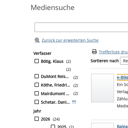
Mediensuche
Zurück zur erweiterten Suche
Suchfilter
Zur Trefferliste springen
Trefferliste dr
Verfasser
Sortieren nach
Bötig, Klaus
(2)
(2)
Suchergebnis
Zu den Suchfiltern
DuMont Reiseverlag
(2)
e-Bike
Ein S
Köthe, Friedrich
(2)
Suche
Verla
(2)
Mairdumont GmbH & Co. KG
Zählu
Mehr Verfasser-Filter anzeig
Schetar, Daniela
Medi
Jahr
2026
(24)
Balea
2025
(2)