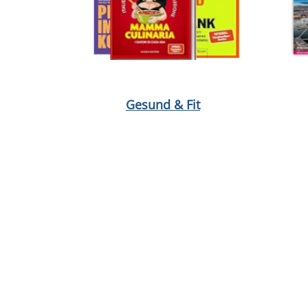
Medium öffnen Kraft ohne Grenzen von Felix Städe
Medium 
Gesund & Fit