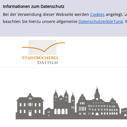
zur Navigation springen
zum Inhalt springen
Zu den Suchfiltern springen
Zur Trefferliste springen
Informationen zum Datenschutz
Bei der Verwendung dieser Webseite werden
Cookies
angelegt, u
beachten Sie hierzu unsere allgemeine
Datenschutzerklär1ung
.