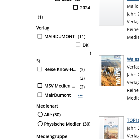
Mallo
2024
Suche
Jahr:
(1)
Verla
Verlag
Reihe
MAIRDUMONT
(11)
Medi
DK
(
Wale
5)
Verfa
Reise Know-How Verlag Peter Rump GmbH
(3)
Jahr:
(2)
Verla
MSV Medien Baden-Baden GmbH
(2)
Reihe
MairDumont
Mehr Verlag-Filter anzeigen
Medi
Medienart
Alle (30)
TOP1
Physische Medien (30)
Suche
Jahr:
Verla
Mediengruppe