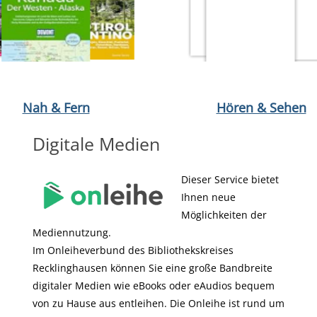
le
öffnen Der Ruf der Kalahari von Delia Owens
Medium öffnen Plastik im Kopf von Manfred Spitzer
Medium öffnen Zwischen Wölf
Medium öffnen Oslo
Medium öffn
Nah & Fern
Hören & Sehen
Digitale Medien
Dieser Service bietet
Ihnen neue
Möglichkeiten der
Mediennutzung.
Im Onleiheverbund des Bibliothekskreises
Recklinghausen können Sie eine große Bandbreite
digitaler Medien wie eBooks oder eAudios bequem
von zu Hause aus entleihen. Die Onleihe ist rund um