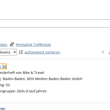
ucken
Permalink Trefferliste
aufsteigend sortieren
1
 springen
; 02
onderheft von Bike & Travel
 nach diesem Verfasser
g:
Baden-Baden, MSV Medien Baden-Baden GmbH
ng:
02
en
engruppe:
Zeits.d.lauf.Jahres
ren