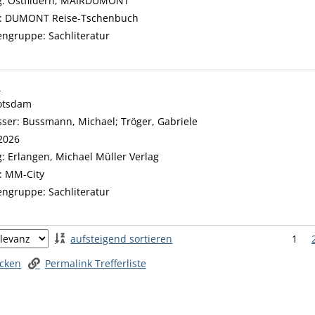
g:
Ostfildern, MAIRDUMONT
:
DUMONT Reise-Tschenbuch
engruppe:
Sachliteratur
n
otsdam
sser:
Bussmann, Michael
;
Tröger, Gabriele
Suche nach diesem Verf
2026
g:
Erlangen, Michael Müller Verlag
:
MM-City
engruppe:
Sachliteratur
 springen
aufsteigend sortieren
1
ucken
Permalink Trefferliste