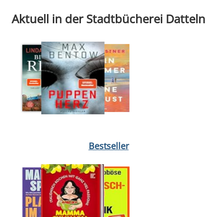
Aktuell in der Stadtbücherei Datteln
Medium öffnen Hallo, du Schöne von Ann Napolitano
Medium öff
Bestseller