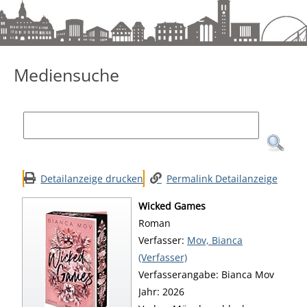
Mediensuche
Mediensuche
Detailanzeige drucken
Permalink Detailanzeige
Wicked Games
Roman
Verfasser:
Suche nach diesem Verfa
Mov, Bianca
(Verfasser)
Verfasserangabe:
Bianca Mov
Jahr:
2026