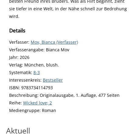
besten Freund ihres Bruders. Was als Flirt beginnt, zieht
sie tiefer in eine Welt, in der Nähe schnell zur Bedrohung
wird.
Details
Verfasser:
Suche nach diesem Verfasser
Mov, Bianca (Verfasser)
Verfasserangabe:
Bianca Mov
Jahr:
2026
Verlag:
München, blush.
opens in new tab
Diesen Link in neuem Tab öffnen
Systematik:
Suche nach dieser Systematik
8-3
Interessenkreis:
Suche nach diesem Interessenskreis
Bestseller
ISBN:
9783734114793
Beschreibung:
Originalausgabe, 1. Auflage, 477 Seiten
Reihe:
Wicked love; 2
Suche nach dieser Beteiligten Person
Mediengruppe:
Roman
Aktuell