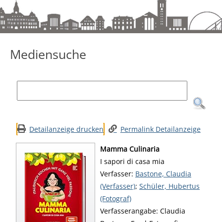
Mediensuche
Mediensuche
Detailanzeige drucken
Permalink Detailanzeige
Mamma Culinaria
I sapori di casa mia
Verfasser:
Suche nach diesem Verfa
Bastone, Claudia
(Verfasser)
;
Schüler, Hubertus
(Fotograf)
Verfasserangabe:
Claudia