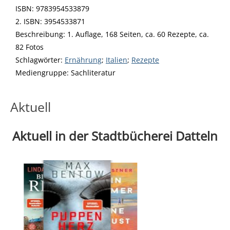
ISBN:
9783954533879
2. ISBN:
3954533871
Beschreibung:
1. Auflage, 168 Seiten, ca. 60 Rezepte, ca.
82 Fotos
Schlagwörter:
Ernährung
;
Italien
;
Rezepte
Suche nach dieser Beteiligten Person
Mediengruppe:
Sachliteratur
Aktuell
Aktuell in der Stadtbücherei Datteln