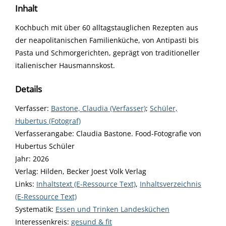
Inhalt
Kochbuch mit über 60 alltagstauglichen Rezepten aus
der neapolitanischen Familienküche, von Antipasti bis
Pasta und Schmorgerichten, geprägt von traditioneller
italienischer Hausmannskost.
Details
Verfasser:
Suche nach diesem Verfasser
Bastone, Claudia (Verfasser)
;
Schüler,
Hubertus (Fotograf)
Verfasserangabe:
Claudia Bastone. Food-Fotografie von
Hubertus Schüler
Jahr:
2026
Verlag:
Hilden, Becker Joest Volk Verlag
opens in new tab
Links:
Diesen Link in neuem Tab öffnen
Inhaltstext (E-Ressource Text)
,
Inhaltsverzeichnis
(E-Ressource Text)
Systematik:
Suche nach dieser Systematik
Essen und Trinken Landesküchen
Interessenkreis:
Suche nach diesem Interessenskreis
gesund & fit