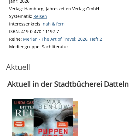
Suche nach diesem Verfasser
Jahr:
2026
Verlag:
Hamburg, Jahreszeiten Verlag GmbH
opens in new tab
Diesen Link in neuem Tab öffnen
Systematik:
Suche nach dieser Systematik
Reisen
Interessenkreis:
Suche nach diesem Interessenskreis
nah & fern
ISBN:
419-0-470-11192-7
Reihe:
Merian - The Art of Travel; 2026; Heft 2
Suche nach dieser Beteiligten Person
Mediengruppe:
Sachliteratur
Aktuell
Aktuell in der Stadtbücherei Datteln