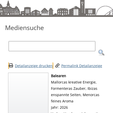
Mediensuche
Mediensuche
Detailanzeige drucken
Permalink Detailanzeige
Balearen
Mallorcas kreative Energie,
Formenteras Zauber, Ibizas
enspannte Seiten, Menorcas
feines Aroma
Suche nach diesem Verfasser
Jahr:
2026